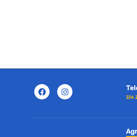
Tel
224 
Ag