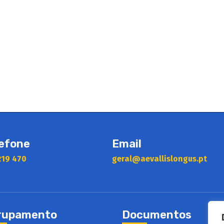
efone
Email
219 470
geral@aevallislongus.pt
rupamento
Documentos