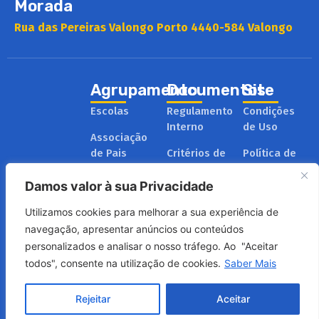
Morada
Rua das Pereiras Valongo Porto 4440-584 Valongo
Agrupamento
Documentos
Site
Escolas
Regulamento
Condições
Interno
de Uso
Associação
de Pais
Critérios de
Política de
Avaliação
Privacidade
Administração
Damos valor à sua Privacidade
e Gestão
Relatórios
Política de
Cookies
Utilizamos cookies para melhorar a sua experiência de
Plano de
Projeto
navegação, apresentar anúncios ou conteúdos
Formação
Educativo
personalizados e analisar o nosso tráfego. Ao "Aceitar
todos", consente na utilização de cookies.
Saber Mais
Copyright ©2025 Agrupamento de Escolas
Todos os Direitos
Rejeitar
Aceitar
de Vallis Longus.
Reservados