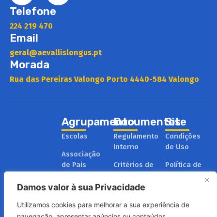
Telefone
224 219 470
Email
geral@aevallislongus.pt
Morada
Rua das Pereiras Valongo Porto 4440-584 Valongo
Agrupamento
Documentos
Site
Escolas
Regulamento
Condições
Interno
de Uso
Associação
de Pais
Critérios de
Política de
Avaliação
Privacidade
Administração
Damos valor à sua Privacidade
e Gestão
Relatórios
Política de
Cookies
Utilizamos cookies para melhorar a sua experiência de
Plano de
Projeto
navegação, apresentar anúncios ou conteúdos