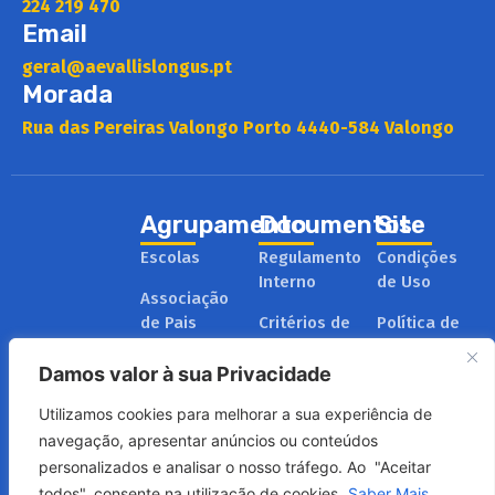
224 219 470
Email
geral@aevallislongus.pt
Morada
Rua das Pereiras Valongo Porto 4440-584 Valongo
Agrupamento
Documentos
Site
Escolas
Regulamento
Condições
Interno
de Uso
Associação
de Pais
Critérios de
Política de
Avaliação
Privacidade
Administração
Damos valor à sua Privacidade
e Gestão
Relatórios
Política de
Cookies
Utilizamos cookies para melhorar a sua experiência de
Plano de
Projeto
navegação, apresentar anúncios ou conteúdos
Formação
Educativo
personalizados e analisar o nosso tráfego. Ao "Aceitar
todos", consente na utilização de cookies.
Saber Mais